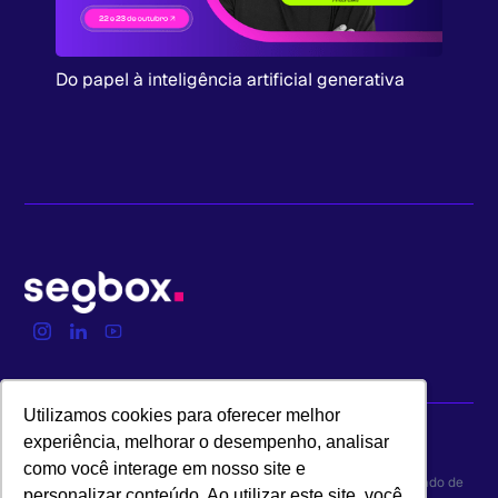
Do papel à inteligência artificial generativa
Utilizamos cookies para oferecer melhor
Utilizamos cookies para oferecer melhor
experiência, melhorar o desempenho, analisar
experiência, melhorar o desempenho, analisar
como você interage em nosso site e
como você interage em nosso site e
Copyright © Segbox | ♡ Feito com muito carinho para o mercado de
personalizar conteúdo. Ao utilizar este site, você
personalizar conteúdo. Ao utilizar este site, você