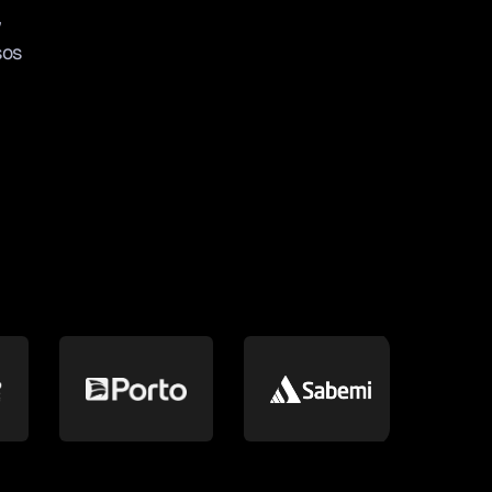
,
sos