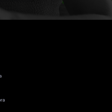
a
ora