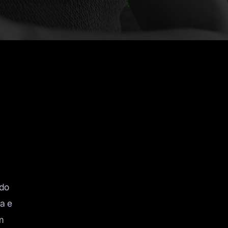
 do
a e
m