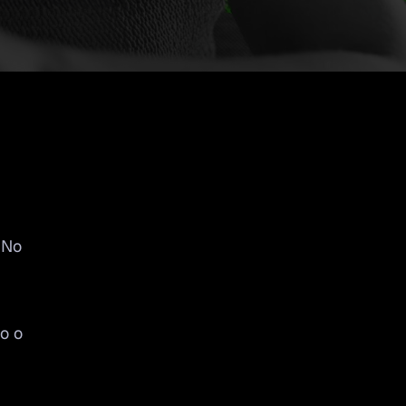
 No
o o