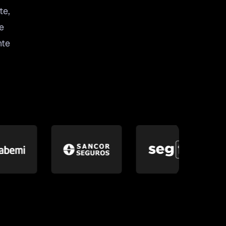
te,
e
nte