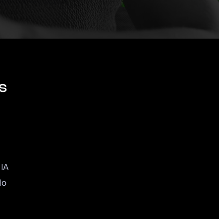
s
 IA
do